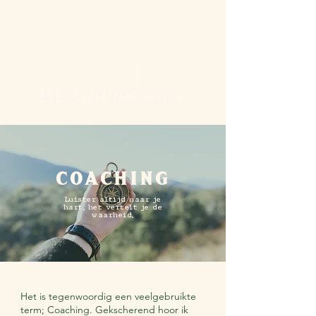
COACHING
Luister altijd naar je
hart, het vertelt je de
waarheid.
Het is tegenwoordig een veelgebruikte
term; Coaching. Gekscherend hoor ik