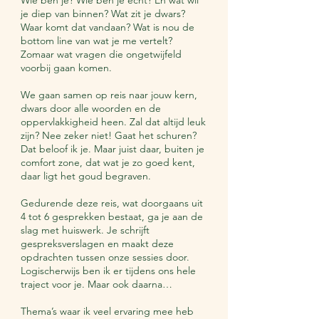
Wie ben je? Wie ben je echt? En wat wil
je diep van binnen? Wat zit je dwars?
Waar komt dat vandaan? Wat is nou de
bottom line van wat je me vertelt?
Zomaar wat vragen die ongetwijfeld
voorbij gaan komen.
We gaan samen op reis naar jouw kern,
dwars door alle woorden en de
oppervlakkigheid heen. Zal dat altijd leuk
zijn? Nee zeker niet! Gaat het schuren?
Dat beloof ik je. Maar juist daar, buiten je
comfort zone, dat wat je zo goed kent,
daar ligt het goud begraven.
Gedurende deze reis, wat doorgaans uit
4 tot 6 gesprekken bestaat, ga je aan de
slag met huiswerk. Je schrijft
gespreksverslagen en maakt deze
opdrachten tussen onze sessies door.
Logischerwijs ben ik er tijdens ons hele
traject voor je. Maar ook daarna…
Thema’s waar ik veel ervaring mee heb